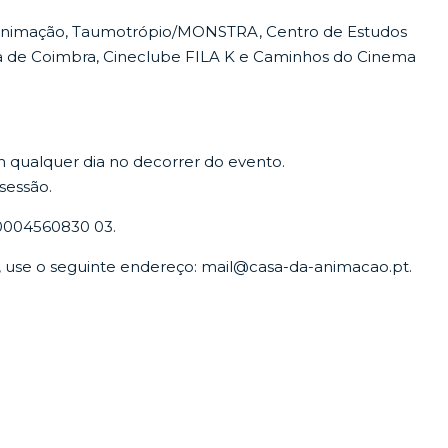
a Animação, Taumotrópio/MONSTRA, Centro de Estudos
a de Coimbra, Cineclube FILA K e Caminhos do Cinema
m qualquer dia no decorrer do evento.
sessão.
0004560830 03.
s, use o seguinte endereço: mail@casa-da-animacao.pt.